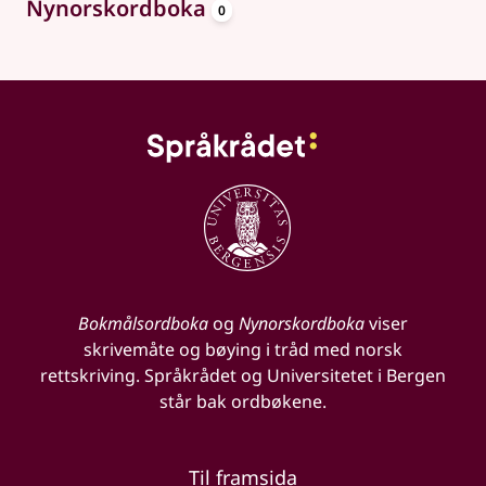
oppslagsord
Nynorskordboka
0
Bokmålsordboka
og
Nynorskordboka
viser
skrivemåte og bøying i tråd med norsk
rettskriving. Språkrådet og Universitetet i Bergen
står bak ordbøkene.
Til framsida