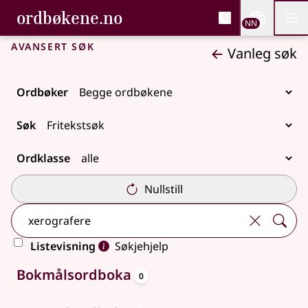
, Bokmålsordboka og N
ordbøkene.no
Nettsi
NN
Men
Gå til hovudinnhald
Tilgjenge
Bokmålsordboka og Nynorskordboka
Avansert søk
Vanleg søk
Ordbøker
Søk
Ordklasse
Nullstill
Listevisning
Søkjehjelp
oppslagsord
Ingen treff
Bokmålsordboka
0