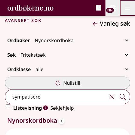
, Bokmålsordboka og N
ordbøkene.no
Nettsi
NN
Men
Gå til hovudinnhald
Tilgjenge
Bokmålsordboka og Nynorskordboka
Avansert søk
Vanleg søk
Ordbøker
Søk
Ordklasse
Nullstill
Listevisning
Søkjehjelp
oppslagsord
Eitt treff
Nynorskordboka
1