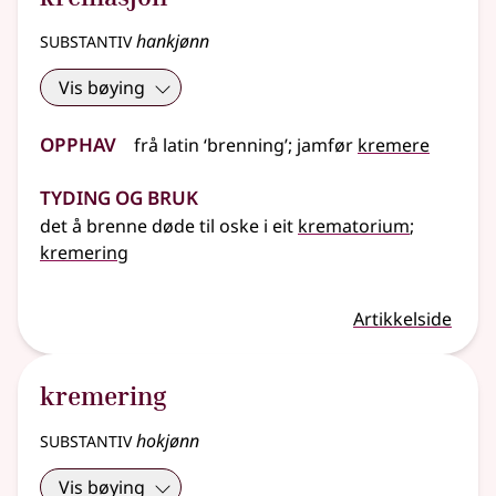
substantiv
hankjønn
Vis bøying
Opphav
frå
latin
‘brenning’
;
jamfør
kremere
Tyding og bruk
det å brenne døde til oske i eit
krematorium
;
kremering
Artikkelside
kremering
substantiv
hokjønn
Vis bøying