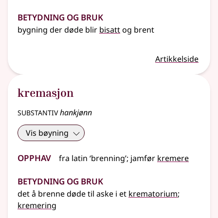
Betydning og bruk
bygning der døde blir
bisatt
og brent
Artikkelside
kremasjon
substantiv
hankjønn
Vis bøyning
Opphav
fra
latin
‘brenning’
;
jamfør
kremere
Betydning og bruk
det å brenne døde til aske i et
krematorium
;
kremering