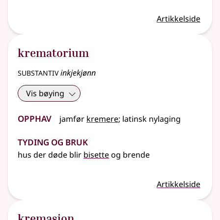
Artikkelside
krematorium
substantiv
inkjekjønn
Vis bøying
Opphav
jamfør
kremere
;
latinsk
nylaging
Tyding og bruk
hus der døde blir
bisette
og brende
Artikkelside
kremasjon