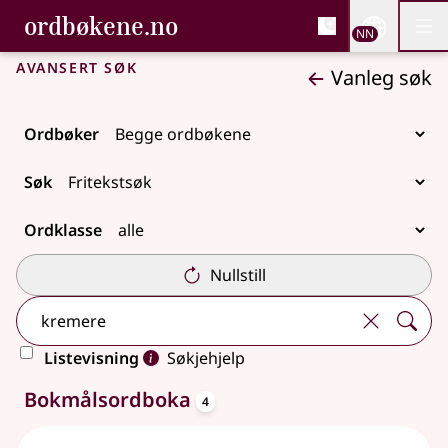
, Bokmålsordboka og N
ordbøkene.no
Nettsi
NN
Men
Gå til hovudinnhald
Tilgjenge
Bokmålsordboka og Nynorskordboka
Avansert søk
Vanleg søk
Ordbøker
Søk
Ordklasse
Nullstill
Listevisning
Søkjehjelp
oppslagsord
8 treff
Bokmålsordboka
4