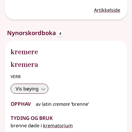
Artikkelside
oppslagsord
Nynorskordboka
4
kremere
kremera
verb
Vis bøying
Opphav
av
latin
cremare
‘brenne’
Tyding og bruk
brenne døde i
krematorium