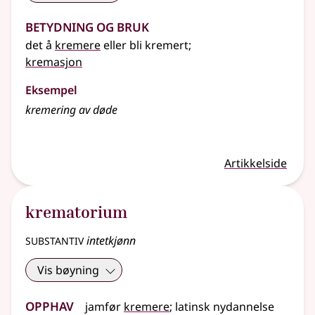
Betydning og bruk
det å
kremere
eller bli kremert
;
kremasjon
Eksempel
kremering av døde
Artikkelside
krematorium
substantiv
intetkjønn
Vis bøyning
Opphav
jamfør
kremere
;
latinsk nydannelse