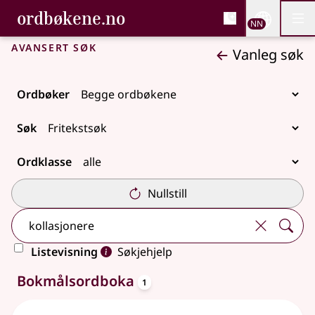
, Bokmålsordboka og N
ordbøkene.no
Nettsi
NN
Men
Gå til hovudinnhald
Tilgjenge
Bokmålsordboka og Nynorskordboka
Avansert søk
Vanleg søk
Ordbøker
Søk
Ordklasse
Nullstill
Listevisning
Søkjehjelp
oppslagsord
2 treff
Bokmålsordboka
1