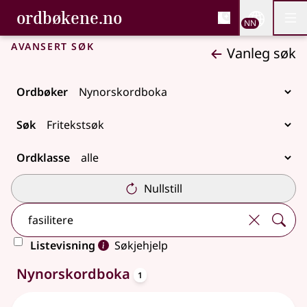
, Bokmålsordboka og N
ordbøkene.no
Nettsi
NN
Men
Gå til hovudinnhald
Tilgjenge
Bokmålsordboka og Nynorskordboka
Avansert søk
Vanleg søk
Ordbøker
Søk
Ordklasse
Nullstill
Listevisning
Søkjehjelp
oppslagsord
Eitt treff
Nynorskordboka
1