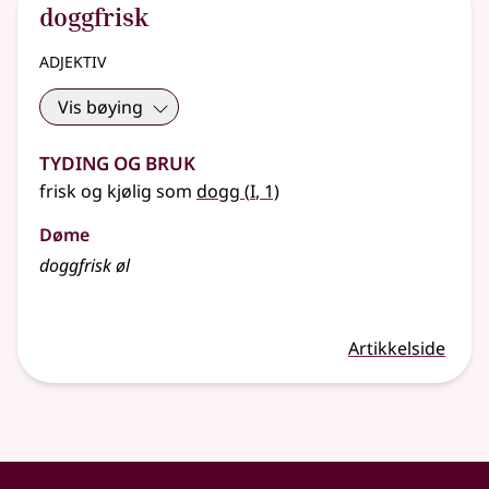
doggfrisk
adjektiv
Vis bøying
Tyding og bruk
1
frisk og kjølig som
dogg
(
I
, 1)
Døme
doggfrisk øl
Artikkelside