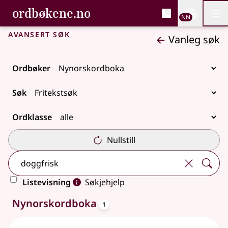
, Bokmålsordboka og N
ordbøkene.no
Nettsi
NN
Men
Gå til hovudinnhald
Tilgjenge
Bokmålsordboka og Nynorskordboka
Avansert søk
Vanleg søk
Ordbøker
Søk
Ordklasse
Nullstill
Listevisning
Søkjehjelp
oppslagsord
Eitt treff
Nynorskordboka
1