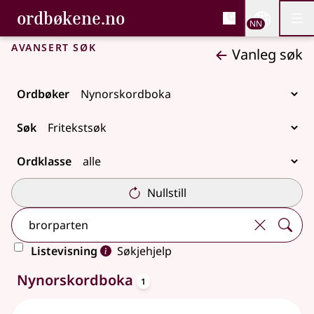
, Bokmålsordboka og N
ordbøkene.no
Nettsi
NN
Men
Gå til hovudinnhald
Tilgjenge
Bokmålsordboka og Nynorskordboka
Avansert søk
Vanleg søk
Ordbøker
Søk
Ordklasse
Nullstill
Listevisning
Søkjehjelp
oppslagsord
Eitt treff
Nynorskordboka
1