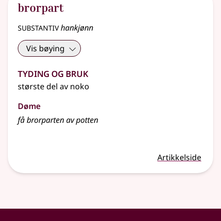
brorpart
substantiv
hankjønn
Vis bøying
Tyding og bruk
største del av noko
Døme
få brorparten av potten
Artikkelside