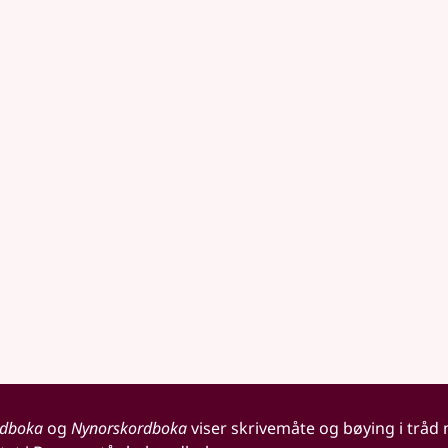
rdboka
og
Nynorskordboka
viser skrivemåte og bøying i tråd