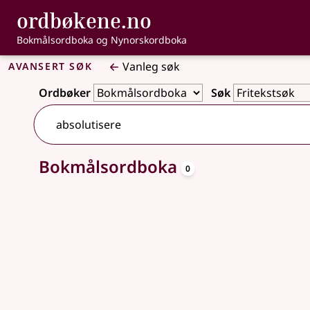
, Bokmålsordbo
ordbøkene.no
Gå til hovudinnhald
Tilgjenge
Bokmålsordboka og Nynorskordboka
Avansert søk
Vanleg søk
Ordbøker
Søk
oppslagsord
Bokmålsordboka
Ingen treff
0