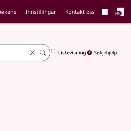
Net
bøkene
Innstillingar
Kontakt oss
NN
Listevisning
Søkjehjelp