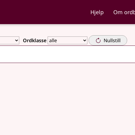
ka og Nynorskordboka
Hjelp
Om ord
Ordklasse
Nullstill