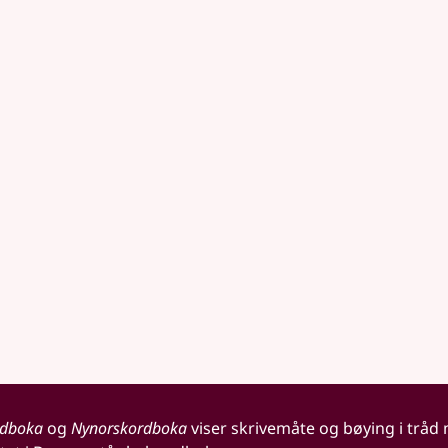
rdboka
og
Nynorskordboka
viser skrivemåte og bøying i tråd