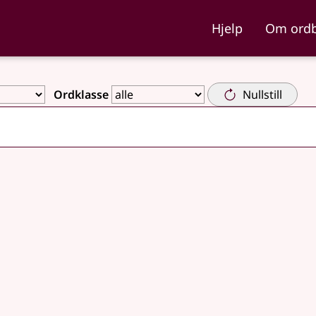
ka og Nynorskordboka
Hjelp
Om ord
Ordklasse
Nullstill