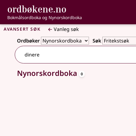
, Bokmålsordbo
ordbøkene.no
Gå til hovudinnhald
Tilgjenge
Bokmålsordboka og Nynorskordboka
Avansert søk
Vanleg søk
Ordbøker
Søk
oppslagsord
Nynorskordboka
Ingen treff
0