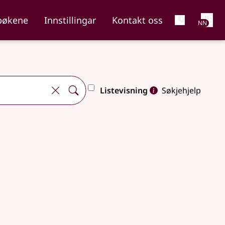
Net
bøkene
Innstillingar
Kontakt oss
NN
Listevisning
Søkjehjelp