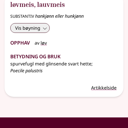
løvmeis
,
lauvmeis
substantiv
hankjønn eller hunkjønn
Vis bøyning
Opphav
av
løv
Betydning og bruk
spurvefugl med glinsende svart hette
;
Poecile palustris
Artikkelside