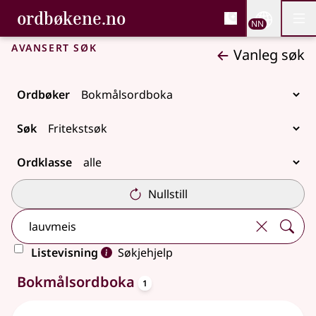
, Bokmålsordboka og N
ordbøkene.no
Nettsi
NN
Men
Gå til hovudinnhald
Tilgjenge
Bokmålsordboka og Nynorskordboka
Avansert søk
Vanleg søk
Ordbøker
Søk
Ordklasse
Nullstill
Listevisning
Søkjehjelp
oppslagsord
Eitt treff
Bokmålsordboka
1