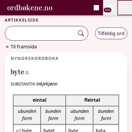
, Bokmålsordboka og N
ordbøkene.no
Nettsi
NN
Men
Gå til hovudinnhald
Tilgjenge
Bokmålsordboka og Nynorskordboka
Artikkelside
Tilfeldig ord
Til framsida
Nynorskordboka
2
byte
II
substantiv
inkjekjønn
Bøyningstabell for dette substantivet
eintal
fleirtal
ubunden
bunden
ubunden
bunden
form
form
form
form
eit
byte
bytet
byte
byta