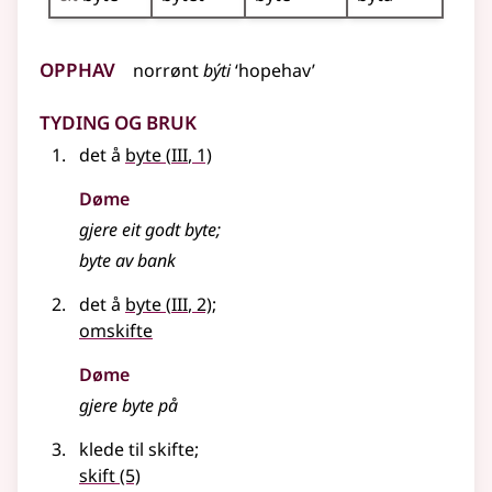
Opphav
norrønt
býti
‘hopehav’
Tyding og bruk
3
det å
byte
(
III
, 1)
Døme
gjere eit godt byte
;
byte av bank
3
det å
byte
(
III
, 2)
;
omskifte
Døme
gjere byte på
klede til skifte
;
skift
(5)