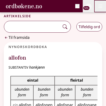
, Bokmålsordboka og N
ordbøkene.no
Nettsi
NN
Men
Gå til hovudinnhald
Tilgjenge
Bokmålsordboka og Nynorskordboka
Artikkelside
Tilfeldig ord
Til framsida
Nynorskordboka
allofon
substantiv
hankjønn
Bøyningstabell for dette substantivet
eintal
fleirtal
ubunden
bunden
ubunden
bunden
form
form
form
form
ein
allofon
allofonen
allofonar
allofonane