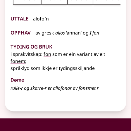
Uttale
alofoˊn
Opphav
av
gresk
allos
‘annan’ og
I fon
Tyding og bruk
i
språkvitskap
:
fon
som er ein variant av eit
fonem
;
språklyd som ikkje er tydingsskiljande
Døme
rulle-r og skarre-r er allofonar av fonemet r