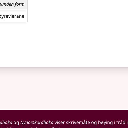
bunden form
øyrevierane
rdboka
og
Nynorskordboka
viser skrivemåte og bøying i tråd