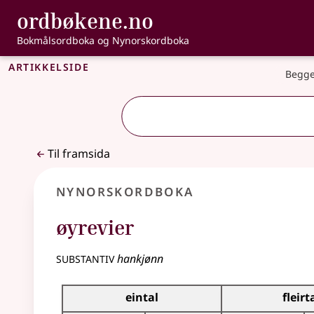
, Bokmålsordbo
ordbøkene.no
Gå til hovudinnhald
Tilgjenge
Bokmålsordboka og Nynorskordboka
Artikkelside
Begge
Til framsida
Nynorskordboka
øyrevier
substantiv
hankjønn
Bøyningstabell for dette substantivet
eintal
fleirt