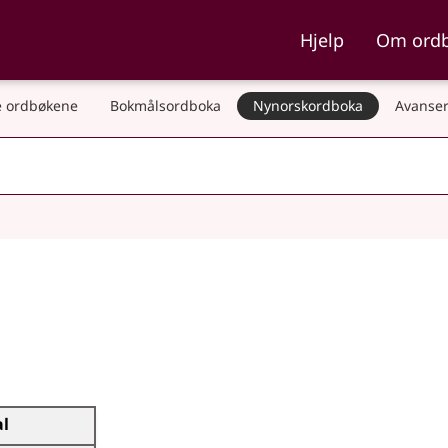
ka og Nynorskordboka
Hjelp
Om ord
 ordbøkene
Bokmålsordboka
Nynorskordboka
Avanser
al