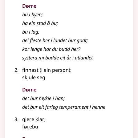
Døme
bu i byen
;
ha ein stad å bu
;
bu i lag
;
dei fleste her i landet bur godt
;
kor lenge har du budd her?
systera mi budde eit år i utlandet
finnast (i ein person)
;
skjule seg
Døme
det bur mykje i han
;
det bur eit farleg temperament i henne
gjere klar
;
førebu