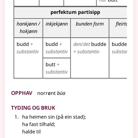
Bøyningstabell for dette verbet (partisippformer)
perfektum partisipp
hankjønn /
inkjekjønn
bunden form
fleirtal
hokjønn
budd
+
budd
+
den/det
budde
budde
+
substantiv
substantiv
+ substantiv
substantiv
butt
+
substantiv
Opphav
norrønt
búa
Tyding og bruk
ha heimen sin (på ein stad)
;
ha fast tilhald
;
halde til