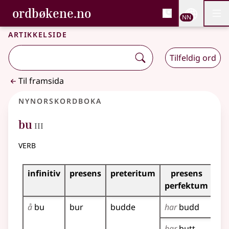
, Bokmålsordboka og N
ordbøkene.no
Nettsi
NN
Men
Gå til hovudinnhald
Tilgjenge
Bokmålsordboka og Nynorskordboka
Artikkelside
Tilfeldig ord
Til framsida
Nynorskordboka
3
bu
III
verb
Bøyningstabell for dette verbet
infinitiv
presens
preteritum
presens
im
perfektum
å
bu
bur
budde
har
budd
bu
har
butt