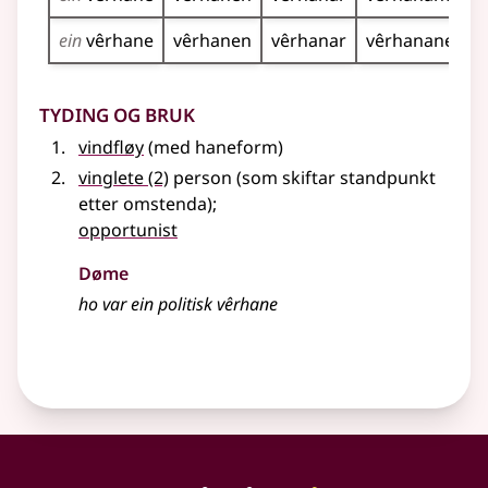
ein
vêrhane
vêrhanen
vêrhanar
vêrhanane
Tyding og bruk
vindfløy
(med haneform)
vinglete
(2)
person (som skiftar standpunkt
etter omstenda)
;
opportunist
Døme
ho var ein politisk vêrhane