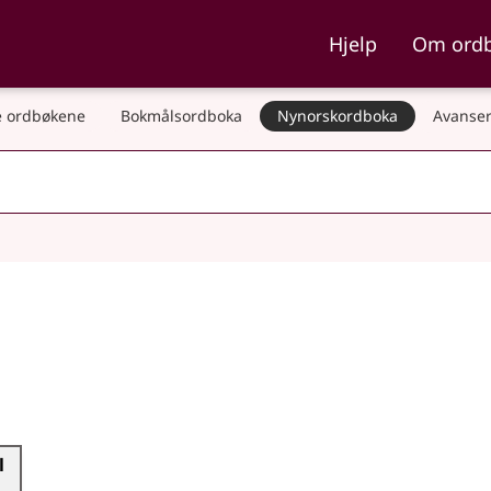
ka og Nynorskordboka
Hjelp
Om ord
 ordbøkene
Bokmålsordboka
Nynorskordboka
Avanser
l