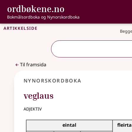
, Bokmålsordbo
ordbøkene.no
Gå til hovudinnhald
Tilgjenge
Bokmålsordboka og Nynorskordboka
Artikkelside
Begge
Til framsida
Nynorskordboka
veglaus
adjektiv
Bøyningstabell for dette adjektivet
eintal
fleirta