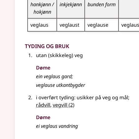
hankjønn /
inkjekjønn
bunden form
hokjønn
veglaus
veglaust
veglause
veglau
Tyding og bruk
utan (skikkeleg) veg
Døme
ein veglaus gard
;
veglause utkantbygder
i
overført tyding
: usikker på veg og mål
;
rådvill
,
vegvill
(2)
Døme
ei veglaus vandring