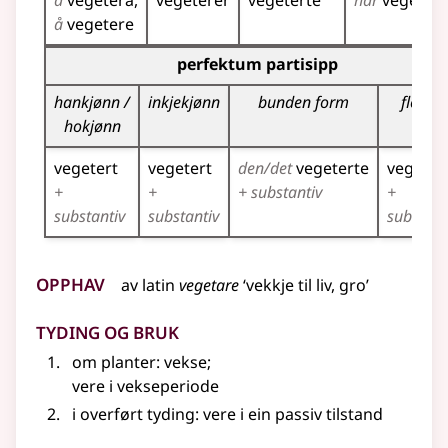
å
vegetera
vegeterer
vegeterte
har
vegetert
å
vegetere
Bøyningstabell for dette verbet (partisippformer)
perfektum partisipp
hankjønn /
inkjekjønn
bunden form
fleirtal
hokjønn
vegetert
vegetert
den/det
vegeterte
vegeter
+
+
+ substantiv
+
substantiv
substantiv
substant
Opphav
av
latin
vegetare
‘vekkje til liv, gro’
Tyding og bruk
om planter: vekse
;
vere i vekseperiode
i
overført tyding
: vere i ein passiv tilstand