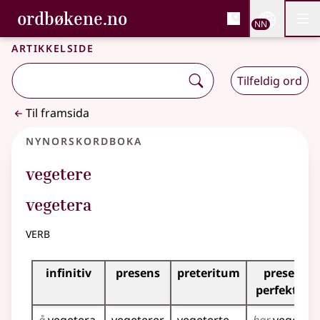
, Bokmålsordboka og N
ordbøkene.no
Nettsi
NN
Men
Gå til hovudinnhald
Tilgjenge
Bokmålsordboka og Nynorskordboka
Artikkelside
Tilfeldig ord
Til framsida
Nynorskordboka
vegetere
vegetera
verb
Bøyningstabell for dette verbet
infinitiv
presens
preteritum
presens
perfektum