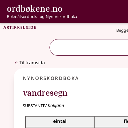
, Bokmålsordbo
ordbøkene.no
Gå til hovudinnhald
Tilgjenge
Bokmålsordboka og Nynorskordboka
Artikkelside
Begge
Til framsida
Nynorskordboka
vandresegn
substantiv
hokjønn
Bøyningstabell for dette substantivet
eintal
fl