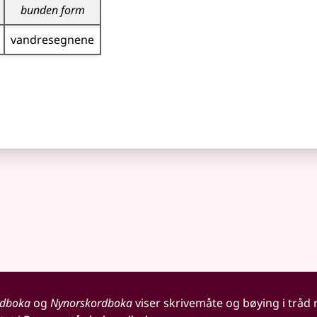
bunden form
vandresegnene
rdboka
og
Nynorskordboka
viser skrivemåte og bøying i tråd