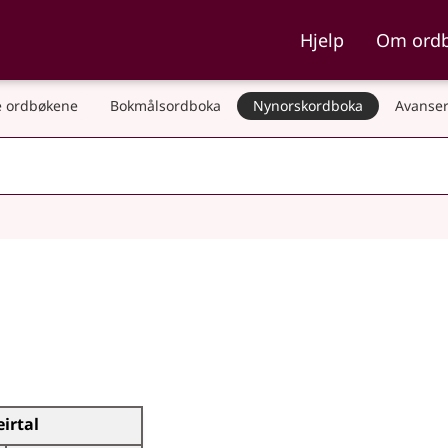
ka og Nynorskordboka
Hjelp
Om ord
 ordbøkene
Bokmålsordboka
Nynorskordboka
Avanser
eirtal