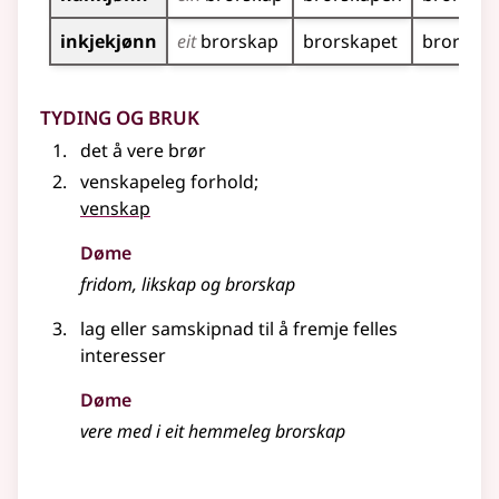
inkjekjønn
eit
brorskap
brorskapet
brorska
Tyding og bruk
det å vere brør
venskapeleg forhold
;
venskap
Døme
fridom, likskap og brorskap
lag
eller
samskipnad til å fremje felles
interesser
Døme
vere med i eit hemmeleg brorskap