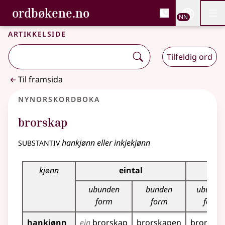
, Bokmålsordboka og N
ordbøkene.no
Nettsi
NN
Men
Gå til hovudinnhald
Tilgjenge
Bokmålsordboka og Nynorskordboka
Artikkelside
Tilfeldig ord
Til framsida
Nynorskordboka
brorskap
substantiv
hankjønn eller inkjekjønn
Bøyningstabell for dette substantivet
kjønn
eintal
ubunden
bunden
ubunde
form
form
form
hankjønn
ein
brorskap
brorskapen
brorskap