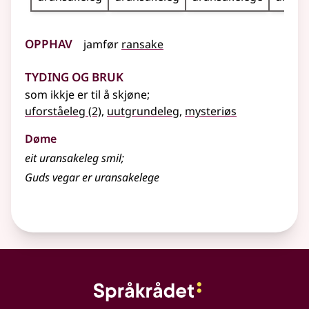
Opphav
jamfør
ransake
Tyding og bruk
som ikkje er til å skjøne
;
uforståeleg
(2)
,
uutgrundeleg
,
mysteriøs
Døme
eit
uransakeleg
smil
;
Guds vegar er
uransakelege