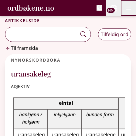
, Bokmålsordboka og N
ordbøkene.no
Nettsi
NN
Men
Gå til hovudinnhald
Tilgjenge
Bokmålsordboka og Nynorskordboka
Artikkelside
Tilfeldig ord
Til framsida
Nynorskordboka
uransakeleg
adjektiv
Bøyningstabell for dette adjektivet
eintal
fle
hankjønn /
inkjekjønn
bunden form
hokjønn
uransakeleg
uransakeleg
uransakelege
urans