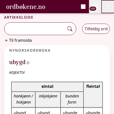
, Bokmålsordboka og N
ordbøkene.no
Nettsi
NN
Men
Gå til hovudinnhald
Tilgjenge
Bokmålsordboka og Nynorskordboka
Artikkelside
Tilfeldig ord
Til framsida
Nynorskordboka
2
ubygd
II
adjektiv
Bøyningstabell for dette adjektivet
eintal
fleirtal
hankjønn /
inkjekjønn
bunden
hokjønn
form
ubygd
ubygd
ubygde
ubygde