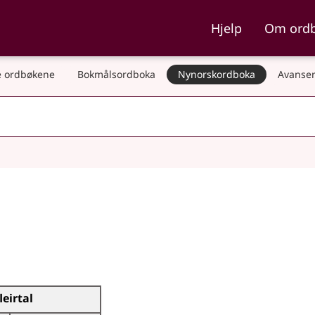
ka og Nynorskordboka
Hjelp
Om ord
 ordbøkene
Bokmålsordboka
Nynorskordboka
Avanser
leirtal