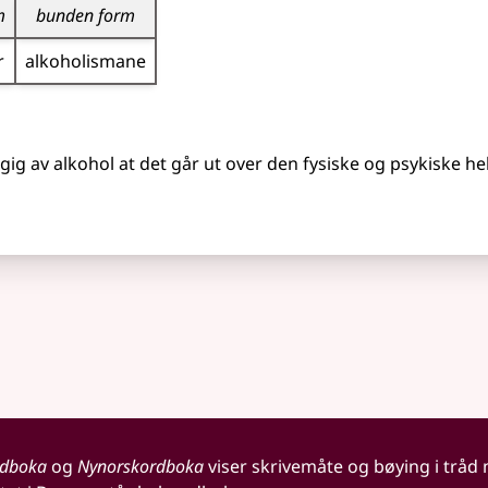
m
bunden form
r
alkoholismane
ngig av alkohol at det går ut over den fysiske og psykiske h
rdboka
og
Nynorskordboka
viser skrivemåte og bøying i tråd