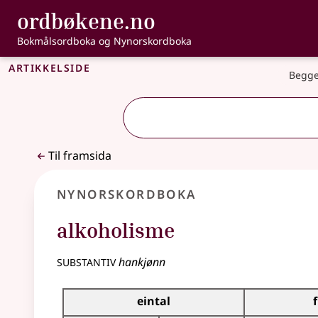
, Bokmålsordbo
ordbøkene.no
Gå til hovudinnhald
Tilgjenge
Bokmålsordboka og Nynorskordboka
Artikkelside
Begge
Til framsida
Nynorskordboka
alkoholisme
substantiv
hankjønn
Bøyningstabell for dette substantivet
eintal
f