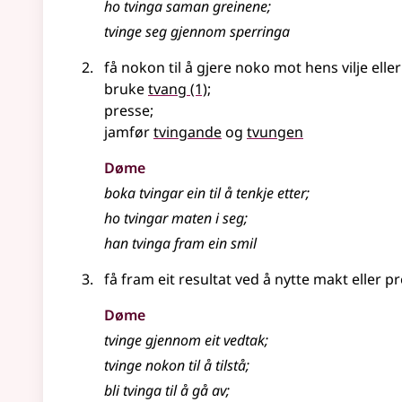
ho tvinga saman greinene
;
tvinge seg gjennom sperringa
få nokon til å gjere noko mot hens vilje elle
bruke
tvang
(1)
;
presse
;
jamfør
tvingande
og
tvungen
Døme
boka tvingar ein til å tenkje etter
;
ho tvingar maten i seg
;
han tvinga fram ein smil
få fram eit resultat ved å nytte makt eller 
Døme
tvinge gjennom eit vedtak
;
tvinge nokon til å tilstå
;
bli tvinga til å gå av
;