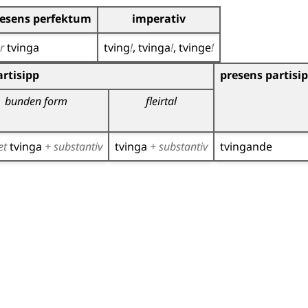
esens perfektum
imperativ
ar
tvinga
tving
!
tvinga
!
tvinge
!
r)
rtisipp
presens partisi
bunden form
fleirtal
et
tvinga
+ substantiv
tvinga
+ substantiv
tvingande