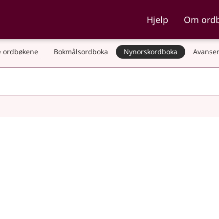
ka og Nynorskordboka
Hjelp
Om ord
 ordbøkene
Bokmålsordboka
Nynorskordboka
Avanser