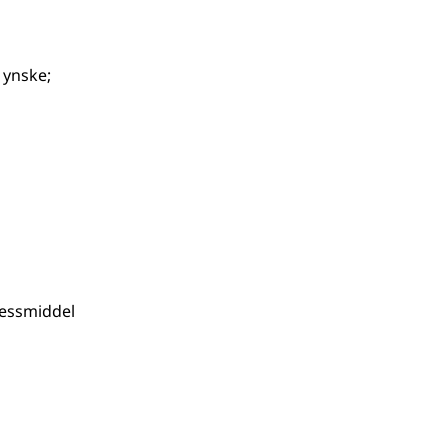
r ynske
;
pressmiddel