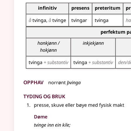
Bøyningstabell for dette verbet
infinitiv
presens
preteritum
pr
å
tvinga
å
tvinge
tvingar
tvinga
h
Bøyningstabell for dette verbet (partisippforme
perfektum pa
hankjønn /
inkjekjønn
hokjønn
tvinga
+ substantiv
tvinga
+ substantiv
den/d
Opphav
norrønt
þvinga
Tyding og bruk
presse, skuve eller bøye med fysisk makt
Døme
tvinge inn ein kile
;