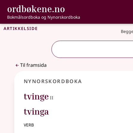
, Bokmålsordbo
ordbøkene.no
Gå til hovudinnhald
Tilgjenge
Bokmålsordboka og Nynorskordboka
Artikkelside
Begge
Til framsida
Nynorskordboka
2
tvinge
II
tvinga
verb