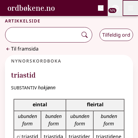
, Bokmålsordboka og N
ordbøkene.no
Nettsi
NN
Men
Gå til hovudinnhald
Tilgjenge
Bokmålsordboka og Nynorskordboka
Artikkelside
Tilfeldig ord
Til framsida
Nynorskordboka
triastid
substantiv
hokjønn
Bøyningstabell for dette substantivet
eintal
fleirtal
ubunden
bunden
ubunden
bunden
form
form
form
form
ei
triastid
triastida
triastider
triastidene