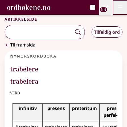
, Bokmålsordboka og N
ordbøkene.no
Nettsi
NN
Men
Gå til hovudinnhald
Tilgjenge
Bokmålsordboka og Nynorskordboka
Artikkelside
Tilfeldig ord
Til framsida
Nynorskordboka
trabelere
trabelera
verb
Bøyningstabell for dette verbet
infinitiv
presens
preteritum
presens
perfektu