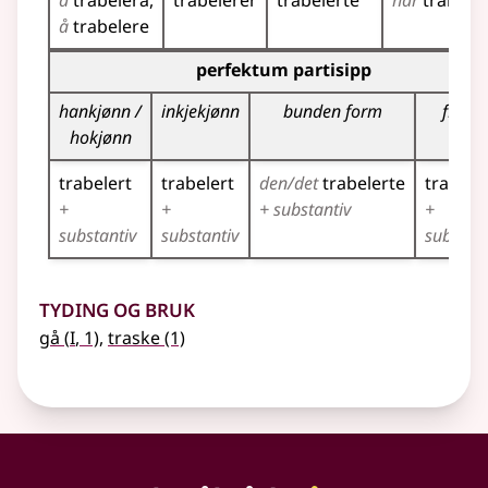
å
trabelera
trabelerer
trabelerte
har
trabeler
å
trabelere
Bøyningstabell for dette verbet (partisippformer)
perfektum partisipp
hankjønn /
inkjekjønn
bunden form
fleirta
hokjønn
trabelert
trabelert
den/det
trabelerte
trabele
+
+
+ substantiv
+
substantiv
substantiv
substant
Tyding og bruk
1
gå
(
I
, 1)
,
traske
(1)