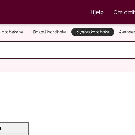
ka og Nynorskordboka
Hjelp
Om ord
 ordbøkene
Bokmålsordboka
Nynorskordboka
Avanser
al