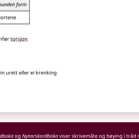
bunden form
tortene
mfør
torsjon
in urett eller ei krenking
rdboka
og
Nynorskordboka
viser skrivemåte og bøying i tråd