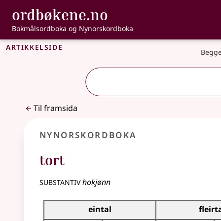
, Bokmålsordbo
ordbøkene.no
Gå til hovudinnhald
Tilgjenge
Bokmålsordboka og Nynorskordboka
Artikkelside
Begge
Til framsida
Nynorskordboka
tort
substantiv
hokjønn
Bøyningstabell for dette substantivet
eintal
fleirt