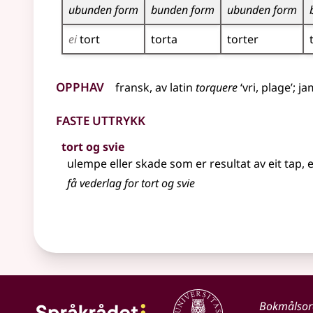
ubunden form
bunden form
ubunden form
ei
tort
torta
torter
Opphav
fransk
,
av
latin
torquere
‘vri, plage’
;
ja
Faste uttrykk
tort og svie
ulempe eller skade som er resultat av eit tap, e
få vederlag for tort og svie
Bokmålso