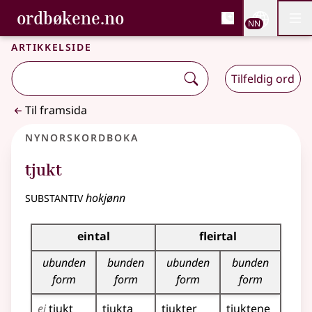
, Bokmålsordboka og N
ordbøkene.no
Nettsi
NN
Men
Gå til hovudinnhald
Tilgjenge
Bokmålsordboka og Nynorskordboka
Artikkelside
Tilfeldig ord
Til framsida
Nynorskordboka
tjukt
substantiv
hokjønn
Bøyningstabell for dette substantivet
eintal
fleirtal
ubunden
bunden
ubunden
bunden
form
form
form
form
ei
tjukt
tjukta
tjukter
tjuktene