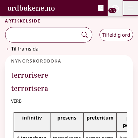
, Bokmålsordboka og N
ordbøkene.no
Nettsi
NN
Men
Gå til hovudinnhald
Tilgjenge
Bokmålsordboka og Nynorskordboka
Artikkelside
Tilfeldig ord
Til framsida
Nynorskordboka
terrorisere
terrorisera
verb
Bøyningstabell for dette verbet
infinitiv
presens
preteritum
pres
perfe