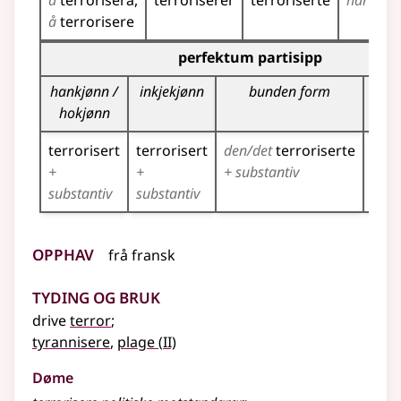
å
terrorisera
terroriserer
terroriserte
har
terr
å
terrorisere
Bøyningstabell for dette verbet (partisippformer)
perfektum partisipp
hankjønn /
inkjekjønn
bunden form
f
hokjønn
terrorisert
terrorisert
den/det
terroriserte
terr
+
+
+ substantiv
+ su
substantiv
substantiv
Opphav
frå
fransk
Tyding og bruk
drive
terror
;
2
tyrannisere
,
plage
(
II)
Døme