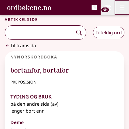
, Bokmålsordboka og N
ordbøkene.no
Nettsi
NN
Men
Gå til hovudinnhald
Tilgjenge
Bokmålsordboka og Nynorskordboka
Artikkelside
Tilfeldig ord
Til framsida
Nynorskordboka
bortanfor
,
bortafor
preposisjon
Tyding og bruk
på den andre sida (av)
;
lenger bort enn
Døme