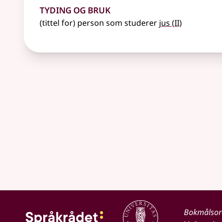
Tyding og bruk
2
(tittel for) person som studerer
jus
(
II)
Bokmålso