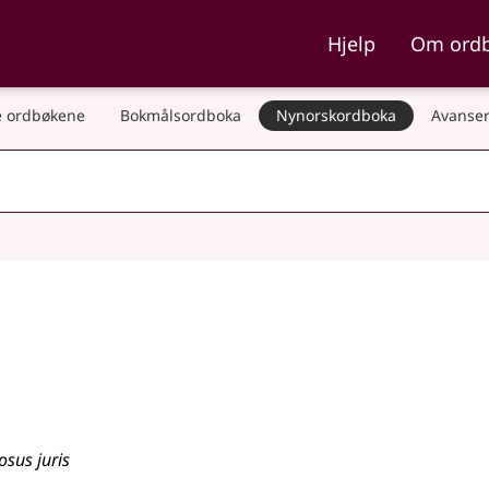
ka og Nynorskordboka
Hjelp
Om ord
 ordbøkene
Bokmålsordboka
Nynorskordboka
Avanser
osus juris