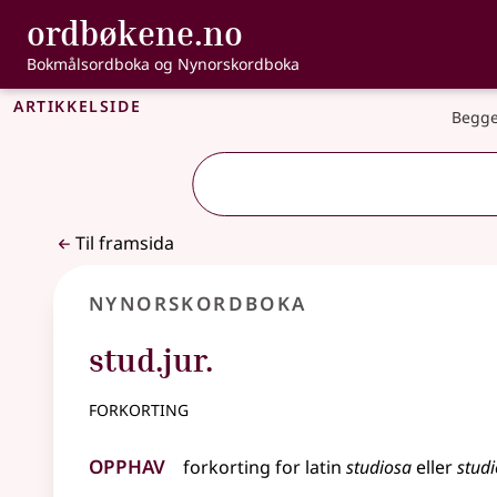
, Bokmålsordbo
ordbøkene.no
Gå til hovudinnhald
Tilgjenge
Bokmålsordboka og Nynorskordboka
Artikkelside
Begge
Til framsida
Nynorskordboka
stud.jur.
forkorting
Opphav
forkorting for
latin
studiosa
eller
studi