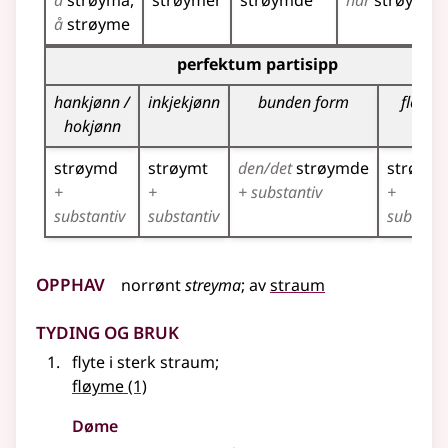
å
strøyma
strøymer
strøymde
har
strøymt
å
strøyme
Bøyningstabell for dette verbet (partisippformer)
perfektum partisipp
hankjønn /
inkjekjønn
bunden form
fleirtal
hokjønn
strøymd
strøymt
den/det
strøymde
strøym
+
+
+ substantiv
+
substantiv
substantiv
substant
Opphav
norrønt
streyma
;
av
straum
Tyding og bruk
flyte i sterk straum
;
fløyme
(1)
Døme