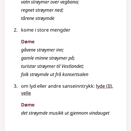
vatn strøymer over vegbana
;
regnet
strøymer
ned
;
tårene strøymde
kome i store mengder
Døme
gåvene
strøymer
inn
;
gamle minne
strøymer
på
;
turistar strøymer til Vestlandet
;
folk strøymde ut frå konsertsalen
2
om lyd eller andre sanseinntrykk:
lyde
(
II)
,
velle
Døme
det strøymde musikk ut gjennom vindauget