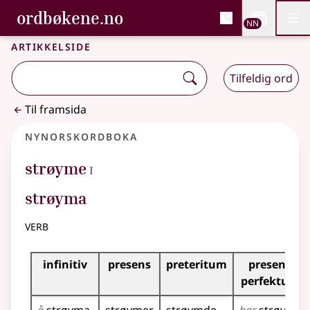
, Bokmålsordboka og N
ordbøkene.no
Nettsi
NN
Men
Gå til hovudinnhald
Tilgjenge
Bokmålsordboka og Nynorskordboka
Artikkelside
Tilfeldig ord
Til framsida
Nynorskordboka
1
strøyme
I
strøyma
verb
Bøyningstabell for dette verbet
infinitiv
presens
preteritum
presens
perfektum