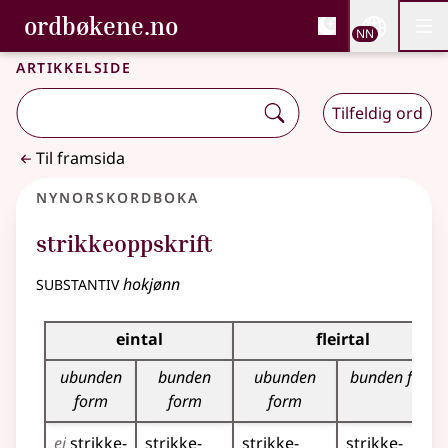
, Bokmålsordboka og N
ordbøkene.no
Nettsi
NN
Men
Gå til hovudinnhald
Tilgjenge
Bokmålsordboka og Nynorskordboka
Artikkelside
Tilfeldig ord
Til framsida
Nynorskordboka
strikkeoppskrift
substantiv
hokjønn
Bøyningstabell for dette substantivet
eintal
fleirtal
ubunden
bunden
ubunden
bunden form
form
form
form
ei
strikke­
strikke­
strikke­
strikke­