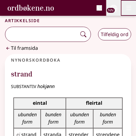
, Bokmålsordboka og N
ordbøkene.no
Nettsi
NN
Men
Gå til hovudinnhald
Tilgjenge
Bokmålsordboka og Nynorskordboka
Artikkelside
Tilfeldig ord
Til framsida
Nynorskordboka
strand
substantiv
hokjønn
Bøyningstabell for dette substantivet
eintal
fleirtal
ubunden
bunden
ubunden
bunden
form
form
form
form
ei
strand
stranda
strender
strendene