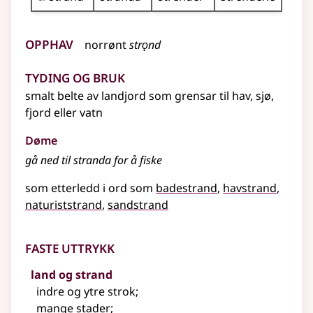
Opphav
norrønt
strǫnd
Tyding og bruk
smalt belte av landjord som grensar til hav, sjø,
fjord
eller
vatn
Døme
gå ned til stranda for å fiske
som etterledd i ord som
badestrand
havstrand
naturiststrand
sandstrand
Faste uttrykk
land og strand
indre og ytre strok
;
mange stader
;