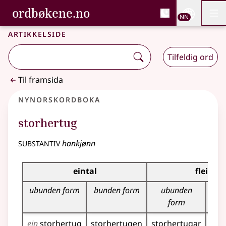
, Bokmålsordboka og N
ordbøkene.no
Nettsi
NN
Men
Gå til hovudinnhald
Tilgjenge
Bokmålsordboka og Nynorskordboka
Artikkelside
Tilfeldig ord
Til framsida
Nynorskordboka
storhertug
substantiv
hankjønn
Bøyningstabell for dette substantivet
eintal
fleirtal
ubunden form
bunden form
ubunden
bu
form
ein
storhertug
storhertugen
storhertugar
sto