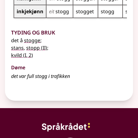
inkjekjønn
eit
stogg
stogget
stogg
stog
Tyding og bruk
det å
stogge
;
2
stans
,
stopp
(
II)
;
1
kvild
(
I
, 2)
Døme
det var full stogg i trafikken