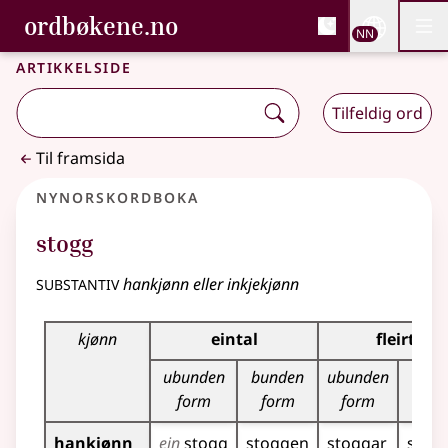
, Bokmålsordboka og N
ordbøkene.no
Nettsi
NN
Men
Gå til hovudinnhald
Tilgjenge
Bokmålsordboka og Nynorskordboka
Artikkelside
Tilfeldig ord
Til framsida
Nynorskordboka
stogg
substantiv
hankjønn eller inkjekjønn
Bøyningstabell for dette substantivet
kjønn
eintal
fleirtal
ubunden
bunden
ubunden
bun
form
form
form
fo
hankjønn
ein
stogg
stoggen
stoggar
stog