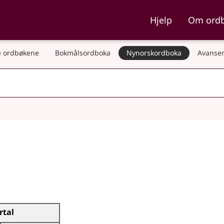
ka og Nynorskordboka
Hjelp
Om ord
 ordbøkene
Bokmålsordboka
Nynorskordboka
Avanser
irtal