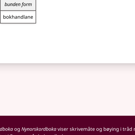
bunden form
bokhandlane
rdboka
og
Nynorskordboka
viser skrivemåte og bøying i tråd