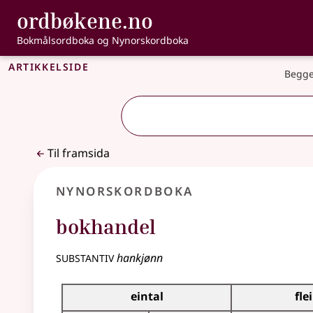
, Bokmålsordbo
ordbøkene.no
Gå til hovudinnhald
Tilgjenge
Bokmålsordboka og Nynorskordboka
Artikkelside
Begge
Til framsida
Nynorskordboka
bokhandel
substantiv
hankjønn
Bøyningstabell for dette substantivet
eintal
fle