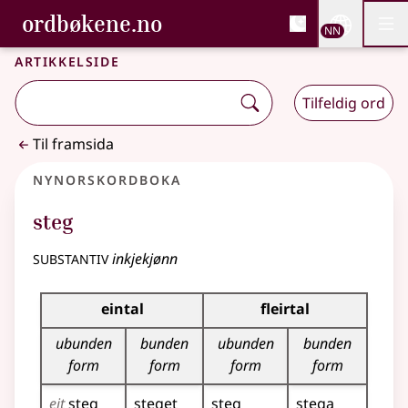
, Bokmålsordboka og N
ordbøkene.no
Nettsi
NN
Men
Gå til hovudinnhald
Tilgjenge
Bokmålsordboka og Nynorskordboka
Artikkelside
Tilfeldig ord
Til framsida
Nynorskordboka
steg
substantiv
inkjekjønn
Bøyningstabell for dette substantivet
eintal
fleirtal
ubunden
bunden
ubunden
bunden
form
form
form
form
eit
steg
steget
steg
stega