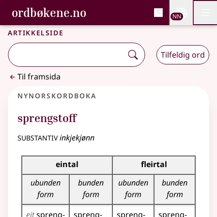
, Bokmålsordboka og N
ordbøkene.no
Nettsi
NN
Men
Gå til hovudinnhald
Tilgjenge
Bokmålsordboka og Nynorskordboka
Artikkelside
Tilfeldig ord
Til framsida
Nynorskordboka
sprengstoff
substantiv
inkjekjønn
Bøyningstabell for dette substantivet
eintal
fleirtal
ubunden
bunden
ubunden
bunden
form
form
form
form
eit
spreng­
spreng­
spreng­
spreng­