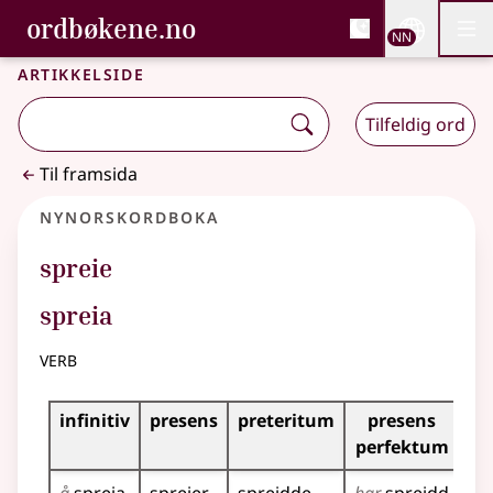
, Bokmålsordboka og N
ordbøkene.no
Nettsi
NN
Men
Gå til hovudinnhald
Tilgjenge
Bokmålsordboka og Nynorskordboka
Artikkelside
Tilfeldig ord
Til framsida
Nynorskordboka
spreie
spreia
verb
Bøyningstabell for dette verbet
infinitiv
presens
preteritum
presens
im
perfektum