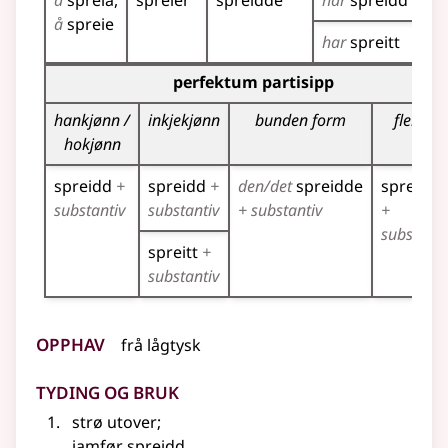
å
spreia
spreier
spreidde
har
spreidd
sp
å
spreie
har
spreitt
Bøyningstabell for dette verbet (partisippformer)
perfektum partisipp
hankjønn /
inkjekjønn
bunden form
fleirtal
hokjønn
spreidd
+
spreidd
+
den/det
spreidde
spreidde
substantiv
substantiv
+ substantiv
+
substanti
spreitt
+
substantiv
Opphav
frå
lågtysk
Tyding og bruk
strø utover
;
jamfør
spreidd