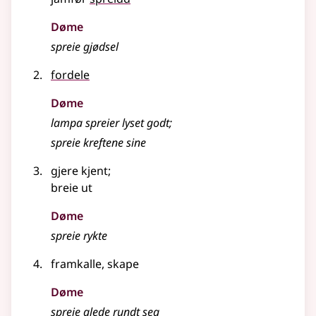
Døme
spreie gjødsel
fordele
Døme
lampa spreier lyset godt
;
spreie kreftene sine
gjere kjent
;
breie ut
Døme
spreie rykte
framkalle, skape
Døme
spreie glede rundt seg