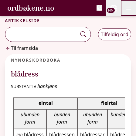
, Bokmålsordboka og N
ordbøkene.no
Nettsi
NN
Men
Gå til hovudinnhald
Tilgjenge
Bokmålsordboka og Nynorskordboka
Artikkelside
Tilfeldig ord
Til framsida
Nynorskordboka
blådress
substantiv
hankjønn
Bøyningstabell for dette substantivet
eintal
fleirtal
ubunden
bunden
ubunden
bunden for
form
form
form
ein
blådress
blådressen
blådressar
blådressan