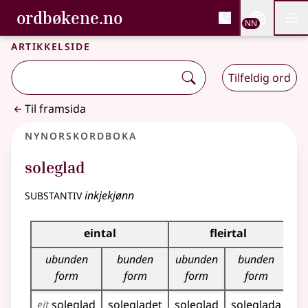
, Bokmålsordboka og N
ordbøkene.no
Nettsi
NN
Men
Gå til hovudinnhald
Tilgjenge
Bokmålsordboka og Nynorskordboka
Artikkelside
Tilfeldig ord
Til framsida
Nynorskordboka
soleglad
substantiv
inkjekjønn
Bøyningstabell for dette substantivet
eintal
fleirtal
ubunden
bunden
ubunden
bunden
form
form
form
form
eit
soleglad
solegladet
soleglad
soleglada