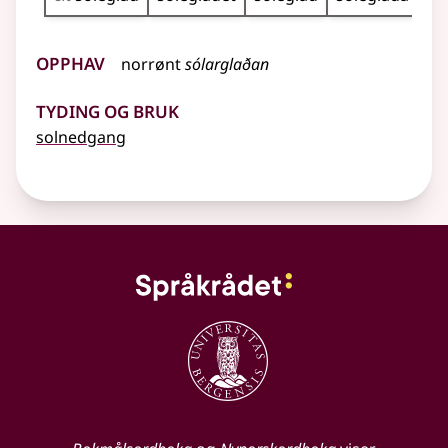
Opphav
norrønt
sólarglaðan
Tyding og bruk
solnedgang