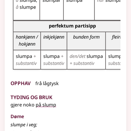
å
slumpa
slumpar
slumpa
har
slumpa
s
å
slumpe
s
s
Bøyningstabell for dette verbet (partisippformer)
perfektum partisipp
hankjønn /
inkjekjønn
bunden form
fleirtal
hokjønn
slumpa
+
slumpa
+
den/det
slumpa
slumpa
+
substantiv
substantiv
+ substantiv
substantiv
Opphav
frå
lågtysk
Tyding og bruk
gjere noko
på slump
Døme
slumpe i veg
;