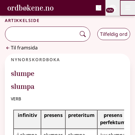
, Bokmålsordboka og N
ordbøkene.no
Nettsi
NN
Men
Gå til hovudinnhald
Tilgjenge
Bokmålsordboka og Nynorskordboka
Artikkelside
Tilfeldig ord
Til framsida
Nynorskordboka
slumpe
slumpa
verb
Bøyningstabell for dette verbet
infinitiv
presens
preteritum
presens
i
perfektum