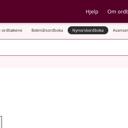
ka og Nynorskordboka
Hjelp
Om ord
 ordbøkene
Bokmålsordboka
Nynorskordboka
Avanser