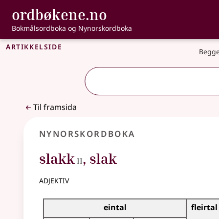
, Bokmålsordbo
ordbøkene.no
Gå til hovudinnhald
Tilgjenge
Bokmålsordboka og Nynorskordboka
Artikkelside
Begge
Til framsida
Nynorskordboka
2
slakk
,
slak
II
adjektiv
Bøyningstabell for dette adjektivet
eintal
fleirtal