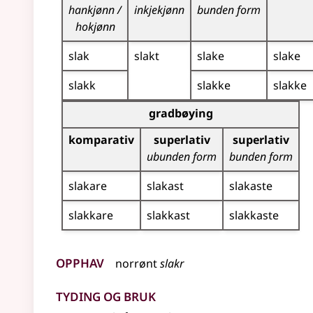
hankjønn /
inkjekjønn
bunden form
hokjønn
slak
slakt
slake
slake
slakk
slakke
slakke
Bøyningstabell for dette adjektivet (gradbøynin
gradbøying
komparativ
superlativ
superlativ
ubunden form
bunden form
slakare
slakast
slakaste
slakkare
slakkast
slakkaste
Opphav
norrønt
slakr
Tyding og bruk