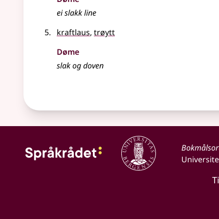
ei
slakk
line
kraftlaus
,
trøytt
Døme
slak
og doven
Bokmålso
Universite
T