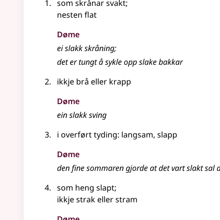
som skrånar svakt
;
nesten flat
Døme
ei
slakk
skråning
;
det er tungt å sykle opp slake bakkar
ikkje brå
eller
krapp
Døme
ein
slakk
sving
i
overført tyding
: langsam, slapp
Døme
den fine sommaren gjorde at det vart slakt sal 
som heng slapt
;
ikkje strak
eller
stram
Døme