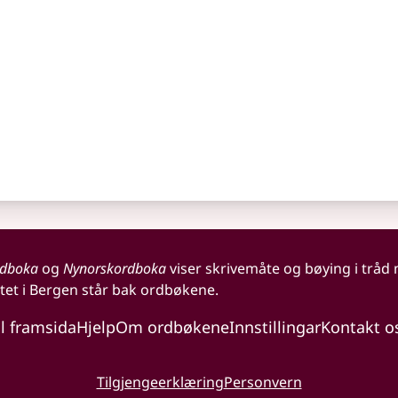
rdboka
og
Nynorskordboka
viser skrivemåte og bøying i tråd
tet i Bergen står bak ordbøkene.
il framsida
Hjelp
Om ordbøkene
Innstillingar
Kontakt o
Tilgjengeerklæring
Personvern