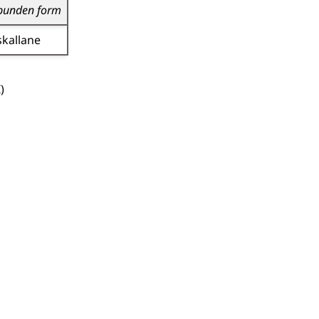
bunden form
skallane
1
I)