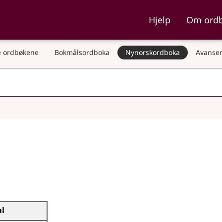
ka og Nynorskordboka
Hjelp
Om ord
 ordbøkene
Bokmålsordboka
Nynorskordboka
Avanser
al