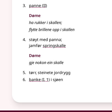
2
panne
(
II)
Døme
ha rukker i skallen
;
flytte brillene opp i skallen
støyt med panna
;
jamfør
springskalle
Døme
gje nokon ein skalle
tørr, steinete jordrygg
1
banke
(
I
, 1)
i sjøen