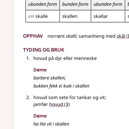
ubunden form
bunden form
ubunden form
ein
skalle
skallen
skallar
Opphav
norrønt
skalli
;
samanheng
med
skål
(
Tyding og bruk
hovud på dyr eller menneske
Døme
barbere skallen
;
bukken fekk ei kule i skallen
hovud som sete for tankar og vit
;
jamfør
hovud
(3)
Døme
ha lite vit i skallen