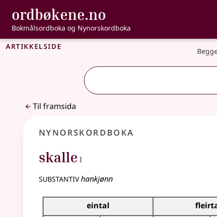
, Bokmålsordbo
ordbøkene.no
Gå til hovudinnhald
Tilgjenge
Bokmålsordboka og Nynorskordboka
Artikkelside
Begge
Til framsida
Nynorskordboka
1
skalle
I
substantiv
hankjønn
Bøyningstabell for dette substantivet
eintal
fleirt