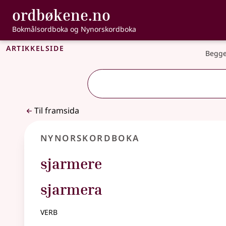
, Bokmålsordbo
ordbøkene.no
Gå til hovudinnhald
Tilgjenge
Bokmålsordboka og Nynorskordboka
Artikkelside
Begge
Til framsida
Nynorskordboka
sjarmere
sjarmera
verb