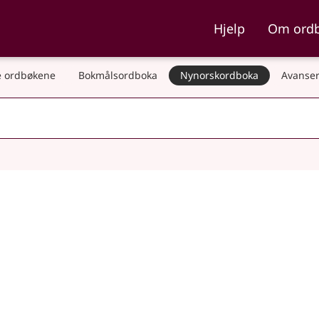
ka og Nynorskordboka
Hjelp
Om ord
 ordbøkene
Bokmålsordboka
Nynorskordboka
Avanser