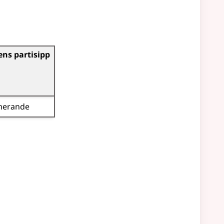
ens partisipp
merande