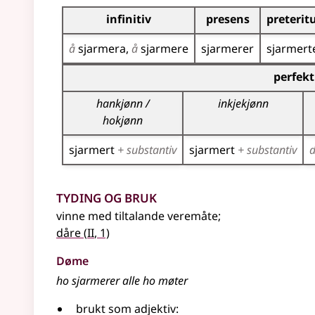
Bøyningstabell for dette verbet
infinitiv
presens
preteri
å
sjarmera
å
sjarmere
sjarmerer
sjarmert
Bøyningstabell for dette verbet (partisippforme
perfekt
hankjønn /
inkjekjønn
hokjønn
sjarmert
+ substantiv
sjarmert
+ substantiv
Tyding og bruk
vinne med tiltalande veremåte
;
2
dåre
(
II
, 1)
Døme
ho sjarmerer alle ho møter
brukt som adjektiv: