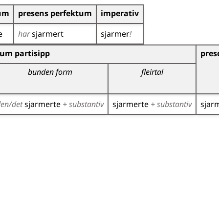
tum
presens perfektum
imperativ
e
har
sjarmert
sjarmer
!
r)
um partisipp
pres
bunden form
fleirtal
den/det
sjarmerte
+ substantiv
sjarmerte
+ substantiv
sjar