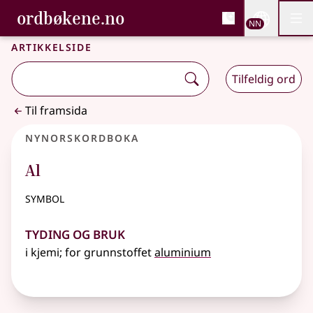
, Bokmålsordboka og N
ordbøkene.no
Nettsi
NN
Men
Gå til hovudinnhald
Tilgjenge
Bokmålsordboka og Nynorskordboka
Artikkelside
Tilfeldig ord
Til framsida
Nynorskordboka
Al
symbol
Tyding og bruk
i kjemi; for grunnstoffet
aluminium