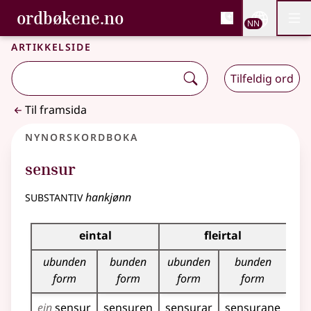
, Bokmålsordboka og N
ordbøkene.no
Nettsi
NN
Men
Gå til hovudinnhald
Tilgjenge
Bokmålsordboka og Nynorskordboka
Artikkelside
Tilfeldig ord
Til framsida
Nynorskordboka
sensur
substantiv
hankjønn
Bøyningstabell for dette substantivet
eintal
fleirtal
ubunden
bunden
ubunden
bunden
form
form
form
form
ein
sensur
sensuren
sensurar
sensurane