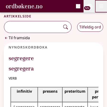
, Bokmålsordboka og N
ordbøkene.no
Nettsi
NN
Men
Gå til hovudinnhald
Tilgjenge
Bokmålsordboka og Nynorskordboka
Artikkelside
Tilfeldig ord
Til framsida
Nynorskordboka
segregere
segregera
verb
Bøyningstabell for dette verbet
infinitiv
presens
preteritum
prese
perfek