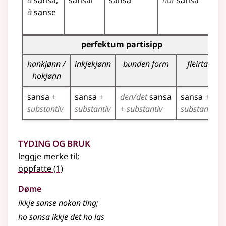
å
sansa
sansar
sansa
har
sansa
sa
å
sanse
sa
sa
Bøyningstabell for dette verbet (partisippformer)
perfektum partisipp
hankjønn /
inkjekjønn
bunden form
fleirtal
hokjønn
sansa
+
sansa
+
den/det
sansa
sansa
+
substantiv
substantiv
+ substantiv
substantiv
Tyding og bruk
leggje merke til
;
oppfatte
(1)
Døme
ikkje sanse nokon ting
;
ho sansa ikkje det ho las