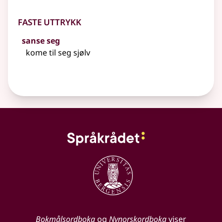
Faste uttrykk
sanse seg
kome til seg sjølv
Bokmålsordboka
og
Nynorskordboka
viser