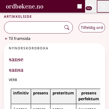
, Bokmålsordboka og N
ordbøkene.no
Nettsi
NN
Men
Gå til hovudinnhald
Tilgjenge
Bokmålsordboka og Nynorskordboka
Artikkelside
Tilfeldig ord
Til framsida
Nynorskordboka
sanse
sansa
verb
Bøyningstabell for dette verbet
infinitiv
presens
preteritum
presens
im
perfektum