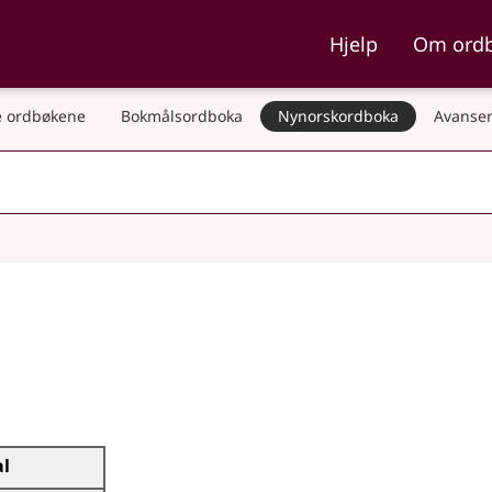
ka og Nynorskordboka
Hjelp
Om ord
 ordbøkene
Bokmålsordboka
Nynorskordboka
Avanser
al