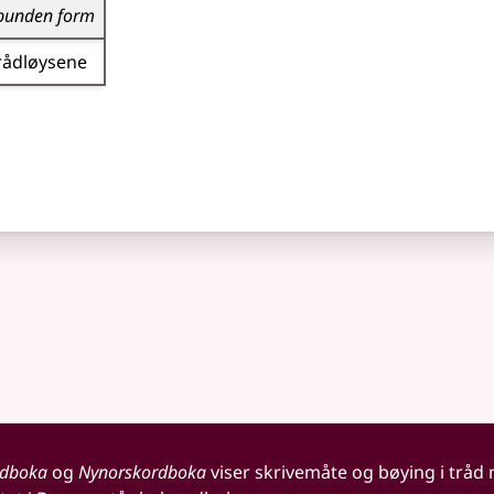
bunden form
rådløysene
rdboka
og
Nynorskordboka
viser skrivemåte og bøying i tråd