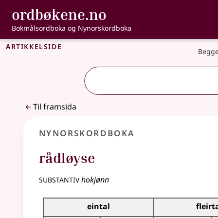
, Bokmålsordbo
ordbøkene.no
Gå til hovudinnhald
Tilgjenge
Bokmålsordboka og Nynorskordboka
Artikkelside
Begge
Til framsida
Nynorskordboka
rådløyse
substantiv
hokjønn
Bøyningstabell for dette substantivet
eintal
fleirt